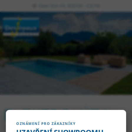
Open: Mon–Fri, 10:00 AM – 4:30 PM
SEARCH
your turnkey pool ...
ELEKTROLÝZA
OZNÁMENÍ PRO ZÁKAZNÍKY