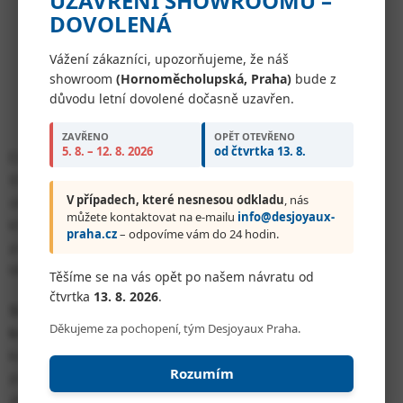
UZAVŘENÍ SHOWROOMU –
DOVOLENÁ
Vážení zákazníci, upozorňujeme, že náš
showroom
(Hornoměcholupská, Praha)
bude z
důvodu letní dovolené dočasně uzavřen.
ZAVŘENO
OPĚT OTEVŘENO
5. 8. – 12. 8. 2026
od čtvrtka 13. 8.
Elektrolýza - působením elektrického proudu dochází ke
štěpení molekul soli a k tvorbě plynného chloru, který je
V případech, které nesnesou odkladu
, nás
okamžitě rozpuštěn ve vodě. Vzniká kyselina chlorná,
můžete kontaktovat na e-mailu
info@desjoyaux-
která je základním dezinfektantem bazénové vody. V
praha.cz
– odpovíme vám do 24 hodin.
procesu elektrolýzy rovněž vznikají další účinné sanitační
látky a to ozón a kyslík.
Těšíme se na vás opět po našem návratu od
čtvrtka
13. 8. 2026
.
Slaná úprava vody je plně kompatibilní se všemi
Děkujeme za pochopení, tým Desjoyaux Praha.
komponenty bazénu Desjoyaux
. Při mírné salinitě vody
kolem 4mg/l využíváte všech výhod slané vody bez
Rozumím
použití chlorových tablet! Salinita vody kolem 0,4% je
zhruba desetkrát nižší, než je mořská voda, nemusíte se