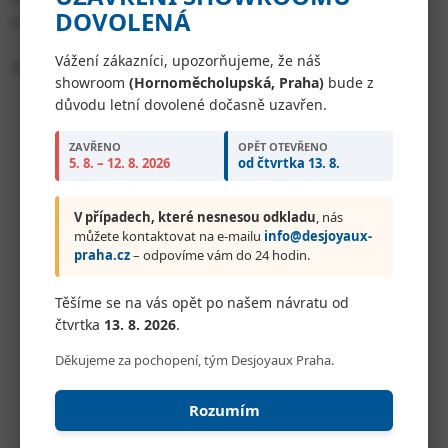
DOVOLENÁ
structure guarantees a long service life.
Vážení zákazníci, upozorňujeme, že náš
Advantages of Desjoyaux lost formwork:
showroom
(Hornoměcholupská, Praha)
bude z
důvodu letní dovolené dočasně uzavřen.
fast installation
strength of polypropylene combined with
ZAVŘENO
OPĚT OTEVŘENO
5. 8. – 12. 8. 2026
od čtvrtka 13. 8.
concrete
self-supporting structure
V případech, které nesnesou odkladu
, nás
monolithic frame achieved by concreting the
můžete kontaktovat na e-mailu
info@desjoyaux-
bottom and walls at the same time
praha.cz
– odpovíme vám do 24 hodin.
no need to create a concrete slab
Těšíme se na vás opět po našem návratu od
resistance to frost, ground movement and high
čtvrtka
13. 8. 2026
.
groundwater
Děkujeme za pochopení, tým Desjoyaux Praha.
all shapes and sizes achieved by assembling the
formwork
Rozumím
concreting of the bottom and walls in a single
day → monolithic structure → long service life