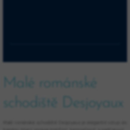
BEZPEČNÝ VSTUP
Protiskluzová úprava a pozvolné stupně
zajišťují maximální bezpečnost pro děti i
seniory.
Malé románské
schodiště Desjoyaux
Malé románské schodiště Desjoyaux je elegantní vstup do