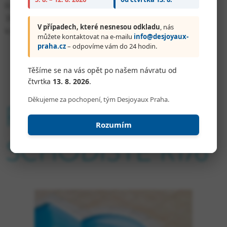
Románské schodiště R176, tři stupně, výška schodnice
V případech, které nesnesou odkladu
, nás
30cm, šířka 150cm, barva světle modrá. Ideálně
můžete kontaktovat na e-mailu
info@desjoyaux-
kombinovat s linerem stejné barvy.
praha.cz
– odpovíme vám do 24 hodin.
Těšíme se na vás opět po našem návratu od
čtvrtka
13. 8. 2026
.
Děkujeme za pochopení, tým Desjoyaux Praha.
ROMÁNSKÉ
Rozumím
SCHODIŠTĚ R176