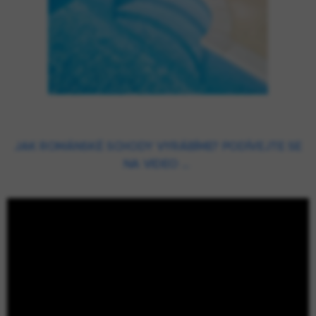
JAK ROMÁNSKÉ SCHODY VYRÁBÍME? PODÍVEJTE SE
NA VIDEO ...