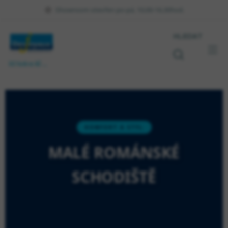
Showroom otevřen po-pá, 10,00-16,30hod.
HLEDAT
Váš bazén na klíč ...
KOMFORT A STYL
MALÉ ROMÁNSKÉ
SCHODIŠTĚ