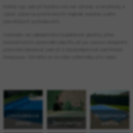
Každý typ zakrytí bazénu má své výhody a nevýhody, a
výběr závisí na preferencích majitele bazénu a jeho
specifických požadavcích.
Vybírejte od základní letní bublinkové plachty, přes
bezpečnostní universální plachtu až po vysoce elegantní
podvodní lamelové zakrytí či bezkolejnicové zastřešení
Desjoyaux. Obraťte se na naše odborníky pro radu!
Bezpečnostní
Letní bublinková
Zimní plachta
plachta
plachta