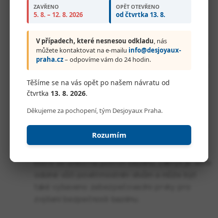
ventilace.
ZAVŘENO
OPĚT OTEVŘENO
5. 8. – 12. 8. 2026
od čtvrtka 13. 8.
Lamelové zakrytí bazénu - Tento typ zakrytí se
V případech, které nesnesou odkladu
, nás
skládá z nezávisle pohybujících se lamel, které
můžete kontaktovat na e-mailu
info@desjoyaux-
kryjí povrch bazénu. Lamelové zakrytí má několik
praha.cz
– odpovíme vám do 24 hodin.
výhod, jako je snížení spotřeby energie, protože
udržuje teplotu vody a zabraňuje odpařování.
Těšíme se na vás opět po našem návratu od
Navíc chrání bazén před nečistotami a snižuje
čtvrtka
13. 8. 2026
.
množství chemických přísad potřebných k
Děkujeme za pochopení, tým Desjoyaux Praha.
úpravě vody.
Rozumím
Dřevěná posuvná terasa - tento typ zakrytí
bazénu se obvykle skládá z dřevěných panelů,
které se umístí na povrch bazénu. Zakrytí je velmi
odolné vůči povětrnostním vlivům a může být
také vybaveno zabezpečovacími prvky pro
zvýšení bezpečnosti bazénu.