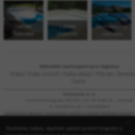
Lamela
Lamela
Bezkolejnicové
nadvodní
podvodní
zastřešení
Výhradní zastoupení pro regiony:
Praha
|
Praha východ
|
Praha západ
|
Příbram
|
Beneš
Čechy
_________________________________________________________
Desjoyaux s.r.o.
Hornoměcholupská 1480/53, 102 00 Praha 10 - Hostivař
IČ: 05816564, DIČ: CZ05816564
společnost zapsaná v obchodním rejstříku vedeném Městským soudem 
oddíle C, vložce 271333
Používáme cookies, abychom zajistili správné fungování a