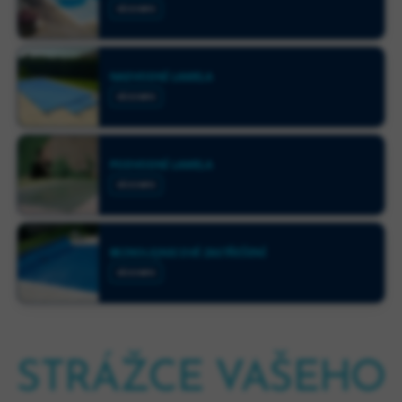
VÍCE INFO
NADVODNÍ LAMELA
VÍCE INFO
PODVODNÍ LAMELA
VÍCE INFO
BEZKOLEJNICOVÉ ZASTŘEŠENÍ
VÍCE INFO
STRÁŽCE VAŠEHO