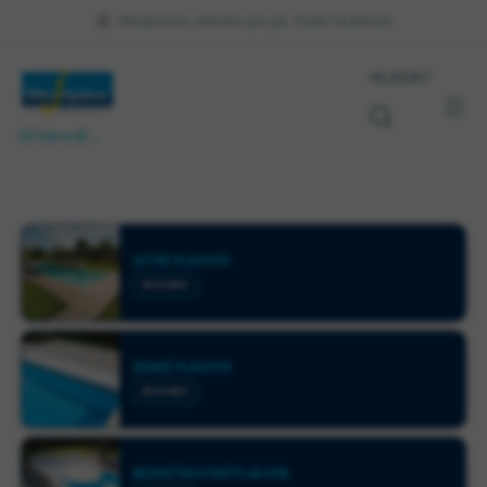
Showroom otevřen po-pá, 10,00-16,30hod.
HLEDAT
Váš bazén na klíč ...
LETNÍ PLACHTA
VÍCE INFO
ZIMNÍ PLACHTA
VÍCE INFO
BEZPEČNOSTNÍ PLACHTA